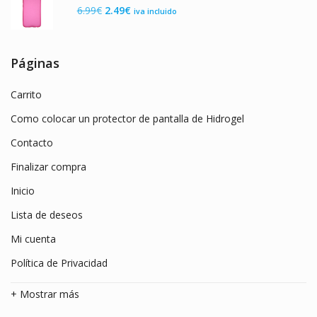
El
El
6.99
€
2.49
€
iva incluido
9.99€.
3.49€.
precio
precio
original
actual
era:
es:
Páginas
6.99€.
2.49€.
Carrito
Como colocar un protector de pantalla de Hidrogel
Contacto
Finalizar compra
Inicio
Lista de deseos
Mi cuenta
Política de Privacidad
+ Mostrar más