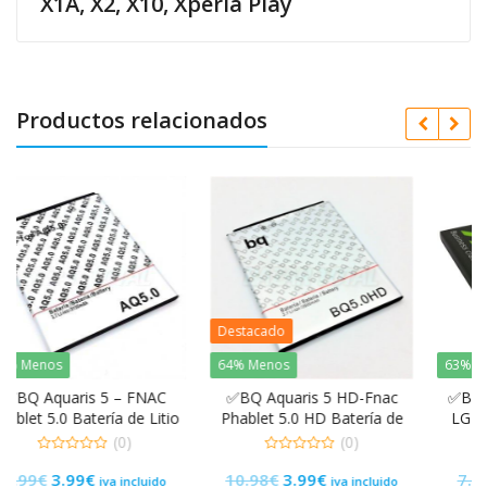
X1A, X2, X10, Xperia Play
Productos relacionados
Destacado
64% Menos
63% Menos
FNAC
✅BQ Aquaris 5 HD-Fnac
✅Batería LGIP-340N par
 Litio
Phablet 5.0 HD Batería de
LG KF900 GT350 GW52
0-259
Litio BT-2600-259
Prada 2
(0)
(0)
0
0
El
El
El
El
10.98
€
3.99
€
7.99
€
2.99
€
de
de
luido
iva incluido
iva incluido