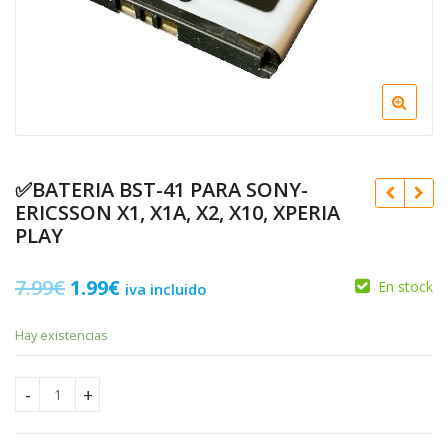
✅BATERIA BST-41 PARA SONY-
ERICSSON X1, X1A, X2, X10, XPERIA
PLAY
El
El
7.99
€
1.99
€
En stock
iva incluido
precio
precio
Hay existencias
original
actual
6.99
€
5.99
1.99
€
€
1.99
€
era:
es:
✅BATERIA BST-41 PARA SONY-ERICSSON X1, X1A, X2, X10, XPE
7.99€.
1.99€.