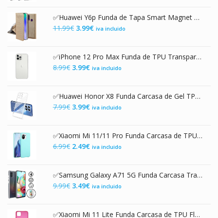
original
actual
✅Huawei Y6p Funda de Tapa Smart Magnet Dorada
era:
es:
El
El
11.99
€
3.99
€
iva incluido
9.99€.
3.49€.
precio
precio
original
actual
✅iPhone 12 Pro Max Funda de TPU Transparente 2.0mm Premium con Protección de Cámara
era:
es:
El
El
8.99
€
3.99
€
iva incluido
11.99€.
3.99€.
precio
precio
original
actual
✅Huawei Honor X8 Funda Carcasa de Gel TPU Transparente con Protección de Cámara
era:
es:
El
El
7.99
€
3.99
€
iva incluido
8.99€.
3.99€.
precio
precio
original
actual
✅Xiaomi Mi 11/11 Pro Funda Carcasa de TPU Flexible Mate Turquesa
era:
es:
El
El
6.99
€
2.49
€
iva incluido
7.99€.
3.99€.
precio
precio
original
actual
✅Samsung Galaxy A71 5G Funda Carcasa Transparente Doble con Protección 360º
era:
es:
El
El
9.99
€
3.49
€
iva incluido
6.99€.
2.49€.
precio
precio
original
actual
✅Xiaomi Mi 11 Lite Funda Carcasa de TPU Flexible Mate Rosa
era:
es: