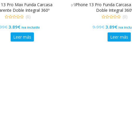
 13 Pro Max Funda Carcasa
✅iPhone 13 Pro Funda Carcasa
rente Doble Integral 360º
Doble Integral 360
(0)
(0)
0
0
El
El
El
El
.99
€
3.89
€
9.99
€
3.89
€
de
de
iva incluido
iva incl
5
5
precio
precio
precio
precio
Leer más
Leer más
original
actual
original
actual
era:
es:
era:
es:
9.99€.
3.89€.
9.99€.
3.89€.