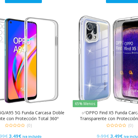
original
actual
original
actual
era:
es:
era:
es:
8.99€.
2.99€.
9.99€.
3.49€.
65% Menos
G/A95 5G Funda Carcasa Doble
✅OPPO Find X5 Funda Carc
te con Protección Total 360º
Transparente con Protección
(0)
(0)
0
0
El
El
El
El
.99
€
3.49
€
9.99
€
3.49
€
de
de
iva incluido
iva incl