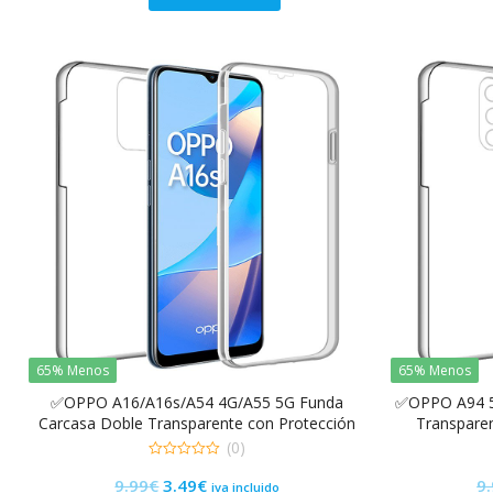
original
actual
era:
es:
9.99€.
3.99€.
65% Menos
65% Menos
✅OPPO A16/A16s/A54 4G/A55 5G Funda
✅OPPO A94 5
Carcasa Doble Transparente con Protección
Transparen
Total 360º
(0)
0
El
El
9.99
€
3.49
€
9
de
iva incluido