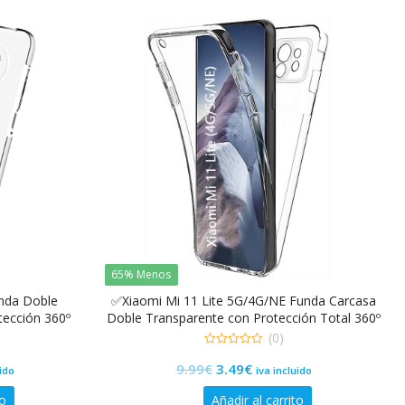
9.99€.
3.49€.
65% Menos
nda Doble
✅Xiaomi Mi 11 Lite 5G/4G/NE Funda Carcasa
tección 360º
Doble Transparente con Protección Total 360º
(0)
0
El
El
9.99
€
3.49
€
de
uido
iva incluido
5
precio
precio
to
Añadir al carrito