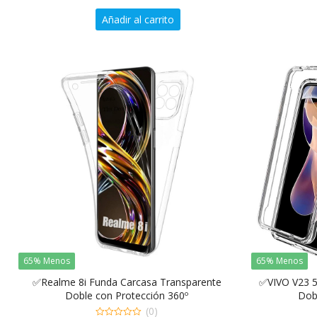
5
precio
precio
Añadir al carrito
original
actual
era:
es:
9.99€.
3.49€.
65% Menos
65% Menos
✅Realme 8i Funda Carcasa Transparente
✅VIVO V23 5
Doble con Protección 360º
Dob
(0)