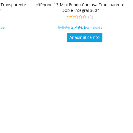
 Transparente
✅iPhone 13 Mini Funda Carcasa Transparente
º
Doble Integral 360º
(0)
0
El
El
9.99
€
3.49
€
de
uido
iva incluido
5
precio
precio
Añadir al carrito
original
actual
era:
es:
9.99€.
3.49€.