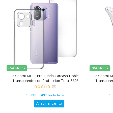
65% Menos
70% Menos
✅Xiaomi Mi 11 Pro Funda Carcasa Doble
✅Xiaomi Mi
Transparente con Protección Total 360º
Transparen
(0)
0
El
El
9.99
€
3.49
€
9
de
iva incluido
5
precio
precio
Añadir al carrito
original
actual
era:
es: