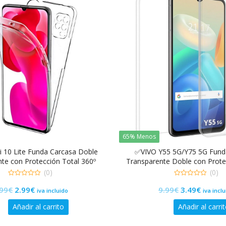
65% Menos
 10 Lite Funda Carcasa Doble
✅VIVO Y55 5G/Y75 5G Fund
te con Protección Total 360º
Transparente Doble con Prote
(0)
(0)
0
0
El
El
El
El
.99
€
2.99
€
9.99
€
3.49
€
de
de
iva incluido
iva incl
5
5
precio
precio
precio
precio
Añadir al carrito
Añadir al carri
original
actual
original
actual
era:
es:
era:
es: