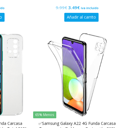
0
El
El
9.99
€
3.49
€
de
uido
iva incluido
5
precio
precio
to
Añadir al carrito
original
actual
era:
es:
9.99€.
3.49€.
65% Menos
nda Carcasa
✅Samsung Galaxy A22 4G Funda Carcasa