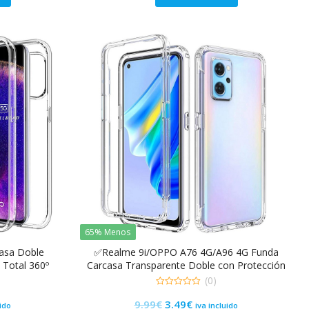
original
actual
era:
es:
9.99€.
3.49€.
65% Menos
asa Doble
✅Realme 9i/OPPO A76 4G/A96 4G Funda
 Total 360º
Carcasa Transparente Doble con Protección
360º
(0)
0
El
El
9.99
€
3.49
€
de
uido
iva incluido