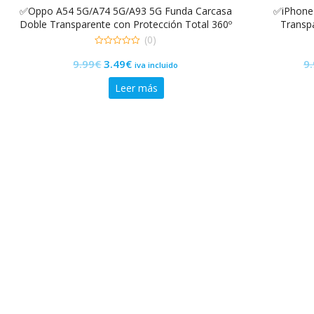
✅Oppo A54 5G/A74 5G/A93 5G Funda Carcasa
✅iPhone
Doble Transparente con Protección Total 360º
Transpa
(0)
0
El
El
9.99
€
3.49
€
9
de
iva incluido
5
precio
precio
Leer más
original
actual
era:
es:
9.99€.
3.49€.
Agotado