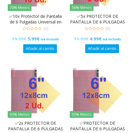
70% Menos
58% Menos
✅10x Protector de Pantalla
✅5x PROTECTOR DE
de 6 Pulgadas Universal en
PANTALLA DE 6 PULGADAS
Plástico Premium
UNIVERSAL EN PLASTICO
(0)
(0)
PREMIUM
0
0
El
El
El
El
19.99
€
5.99
€
11.99
€
4.99
€
de
de
iva incluido
iva incluido
5
5
precio
precio
precio
precio
Añadir al carrito
Añadir al carrito
original
actual
original
actual
era:
es:
era:
es:
19.99€.
5.99€.
11.99€.
4.99€.
50% Menos
50% Menos
✅2x PROTECTOR DE
✅PROTECTOR DE
PANTALLA DE 6 PULGADAS
PANTALLA DE 6 PULGADAS