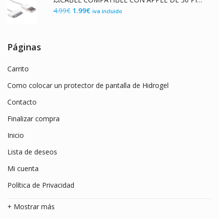
era:
es:
El
El
4.99
€
1.99
€
iva incluido
7.99€.
3.99€.
precio
precio
original
actual
era:
es:
Páginas
4.99€.
1.99€.
Carrito
Como colocar un protector de pantalla de Hidrogel
Contacto
Finalizar compra
Inicio
Lista de deseos
Mi cuenta
Política de Privacidad
+ Mostrar más