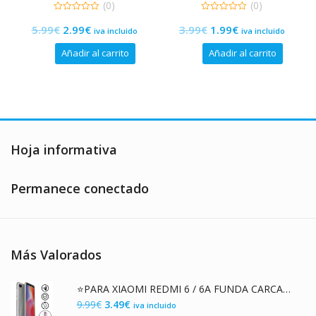
UNIVERSAL EN PLASTICO
UNIVERSAL EN PLASTICO
(0)
(0)
PREMIUM
PREMIUM
0
0
El
El
El
El
5.99
€
2.99
€
3.99
€
1.99
€
de
de
iva incluido
iva incluido
5
5
precio
precio
precio
precio
Añadir al carrito
Añadir al carrito
original
actual
original
actual
era:
es:
era:
es:
5.99€.
2.99€.
3.99€.
1.99€.
Hoja informativa
Permanece conectado
Más Valorados
⭐PARA XIAOMI REDMI 6 / 6A FUNDA CARCASA DOBLE TRANSPARENTE CON PROTECCIÓN 360º
El
El
9.99
€
3.49
€
iva incluido