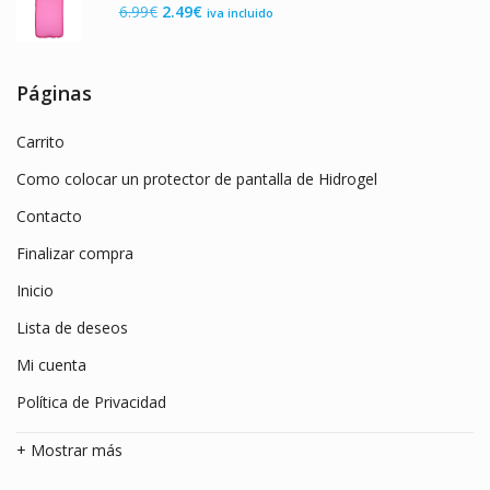
El
El
6.99
€
2.49
€
iva incluido
9.99€.
3.49€.
precio
precio
original
actual
era:
es:
Páginas
6.99€.
2.49€.
Carrito
Como colocar un protector de pantalla de Hidrogel
Contacto
Finalizar compra
Inicio
Lista de deseos
Mi cuenta
Política de Privacidad
+ Mostrar más