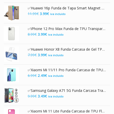
original
actual
✅Huawei Y6p Funda de Tapa Smart Magnet Dorada
era:
es:
El
El
11.99
€
3.99
€
iva incluido
9.99€.
3.49€.
precio
precio
original
actual
✅iPhone 12 Pro Max Funda de TPU Transparente 2.0mm Premium con Protección de Cámara
era:
es:
El
El
8.99
€
3.99
€
iva incluido
11.99€.
3.99€.
precio
precio
original
actual
✅Huawei Honor X8 Funda Carcasa de Gel TPU Transparente con Protección de Cámara
era:
es:
El
El
7.99
€
3.99
€
iva incluido
8.99€.
3.99€.
precio
precio
original
actual
✅Xiaomi Mi 11/11 Pro Funda Carcasa de TPU Flexible Mate Turquesa
era:
es:
El
El
6.99
€
2.49
€
iva incluido
7.99€.
3.99€.
precio
precio
original
actual
✅Samsung Galaxy A71 5G Funda Carcasa Transparente Doble con Protección 360º
era:
es:
El
El
9.99
€
3.49
€
iva incluido
6.99€.
2.49€.
precio
precio
original
actual
✅Xiaomi Mi 11 Lite Funda Carcasa de TPU Flexible Mate Rosa
era:
es: