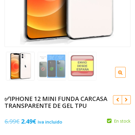
✅IPHONE 12 MINI FUNDA CARCASA
TRANSPARENTE DE GEL TPU
El
El
6.99
€
2.49
€
En stock
iva incluido
precio
precio