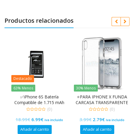
Productos relacionados
Destacado
63% Menos
30% Menos
✅iPhone 6S Batería
⭐PARA IPHONE X FUNDA
Compatible de 1.715 mAh
CARCASA TRANSPARENTE
3.82V
DE GEL TPU PREMIUM
(0)
(0)
0
0
El
El
El
El
18.99
€
6.99
€
3.99
€
2.79
€
de
de
iva incluido
iva incluido
5
5
precio
precio
precio
precio
Añadir al carrito
Añadir al carrito
original
actual
original
actual