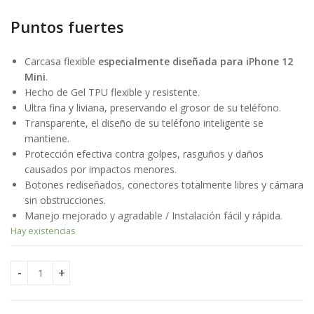
original
actual
5.99
€
2.49
€
Puntos fuertes
5.99
€
2.49
€
era:
es:
6.99€.
2.49€.
Carcasa flexible
especialmente diseñada para iPhone 12
Mini
.
Hecho de Gel TPU flexible y resistente.
Ultra fina y liviana, preservando el grosor de su teléfono.
Transparente, el diseño de su teléfono inteligente se
mantiene.
Protección efectiva contra golpes, rasguños y daños
causados ​​por impactos menores.
Botones rediseñados, conectores totalmente libres y cámara
sin obstrucciones.
Manejo mejorado y agradable / Instalación fácil y rápida.
Hay existencias
✅IPHONE 12 MINI FUNDA CARCASA TRANSPARENTE DE GEL TP