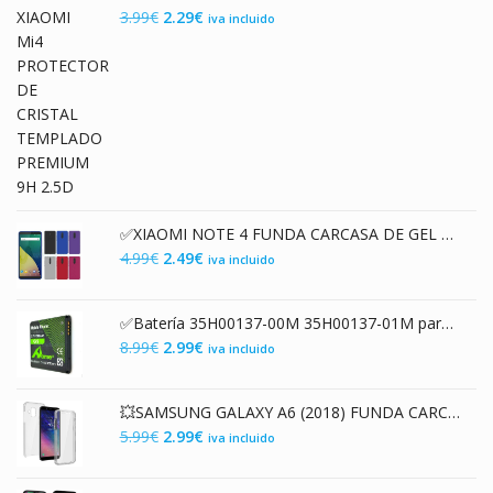
El
El
3.99
€
2.29
€
iva incluido
6.99€.
5.25€.
precio
precio
original
actual
era:
es:
3.99€.
2.29€.
✅XIAOMI NOTE 4 FUNDA CARCASA DE GEL TPU MATE
El
El
4.99
€
2.49
€
iva incluido
precio
precio
original
actual
✅Batería 35H00137-00M 35H00137-01M para HTC G9 HD Mini T5555 Aria Gratia Liberty Photon
era:
es:
El
El
8.99
€
2.99
€
iva incluido
4.99€.
2.49€.
precio
precio
original
actual
💥SAMSUNG GALAXY A6 (2018) FUNDA CARCASA DOBLE DE GEL TPU 360º
era:
es:
El
El
5.99
€
2.99
€
iva incluido
8.99€.
2.99€.
precio
precio
original
actual