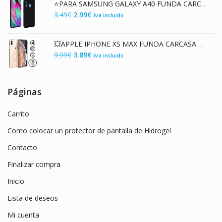
⭐PARA SAMSUNG GALAXY A40 FUNDA CARCASA DE GEL TPU MATE NEGRA
era:
es:
El
El
3.49
€
2.99
€
iva incluido
5.99€.
2.99€.
precio
precio
original
actual
💥APPLE IPHONE XS MAX FUNDA CARCASA TRANSPARENTE DOBLE CON PROTECCION 360º
era:
es:
El
El
9.99
€
3.89
€
iva incluido
3.49€.
2.99€.
precio
precio
original
actual
era:
es:
Páginas
9.99€.
3.89€.
Carrito
Como colocar un protector de pantalla de Hidrogel
Contacto
Finalizar compra
Inicio
Lista de deseos
Mi cuenta