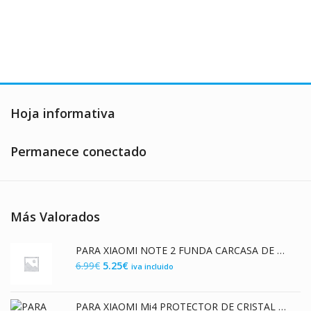
era:
es:
era:
es:
18.99€.
6.99€.
3.99€.
2.79€.
Hoja informativa
Permanece conectado
Más Valorados
PARA XIAOMI NOTE 2 FUNDA CARCASA DE GEL TPU FLEXIBLE PREMIUM DISEÑO CHOCOLATE
El
El
6.99
€
5.25
€
iva incluido
precio
precio
original
actual
PARA XIAOMI Mi4 PROTECTOR DE CRISTAL TEMPLADO PREMIUM 9H 2.5D
era:
es: