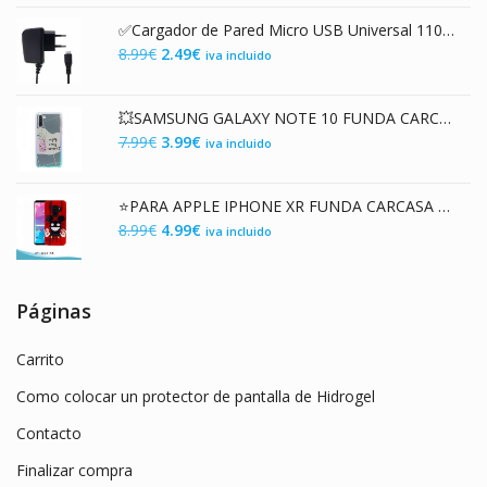
original
actual
✅Cargador de Pared Micro USB Universal 110-250 V AC / 5V DC 400mAh
era:
es:
El
El
8.99
€
2.49
€
iva incluido
9.99€.
3.89€.
precio
precio
original
actual
💥SAMSUNG GALAXY NOTE 10 FUNDA CARCASA DE GEL TPU PREMIUM CON DISEÑO ENJOY EN 3D
era:
es:
El
El
7.99
€
3.99
€
iva incluido
8.99€.
2.49€.
precio
precio
original
actual
⭐PARA APPLE IPHONE XR FUNDA CARCASA HÍBRIDA PC / TPU PREMIUM CON ESTAMPADO LÁSER 3D RATÓN
era:
es:
El
El
8.99
€
4.99
€
iva incluido
7.99€.
3.99€.
precio
precio
original
actual
era:
es:
Páginas
8.99€.
4.99€.
Carrito
Como colocar un protector de pantalla de Hidrogel
Contacto
Finalizar compra