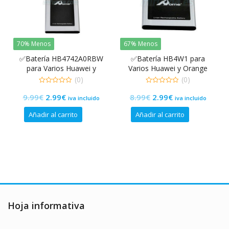
70% Menos
67% Menos
✅Batería HB4742A0RBW
✅Batería HB4W1 para
para Varios Huawei y
Varios Huawei y Orange
Orange Yumo de 2.400 mAh
Daytona 1700 mAh
(0)
(0)
0
0
El
El
El
El
9.99
€
2.99
€
8.99
€
2.99
€
de
de
iva incluido
iva incluido
5
5
precio
precio
precio
precio
Añadir al carrito
Añadir al carrito
original
actual
original
actual
era:
es:
era:
es:
9.99€.
2.99€.
8.99€.
2.99€.
Hoja informativa