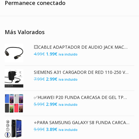
Permanece conectado
Más Valorados
💥CABLE ADAPTADOR DE AUDIO JACK MACHO 2.5mm A JACK 3.5mm HEMBRA
El
El
4.99
€
1.99
€
iva incluido
precio
precio
original
actual
SIEMENS A31 CARGADOR DE RED 110-250 VAC / 5V DC
era:
es:
El
El
7.99
€
2.99
€
iva incluido
4.99€.
1.99€.
precio
precio
original
actual
✅HUAWEI P20 FUNDA CARCASA DE GEL TPU MATE
era:
es:
El
El
5.99
€
2.99
€
iva incluido
7.99€.
2.99€.
precio
precio
original
actual
⭐PARA SAMSUNG GALAXY S8 FUNDA CARCASA DOBLE TRANSPARENTE CON PROTECCION TOTAL 360º
era:
es:
El
El
9.99
€
3.89
€
iva incluido
5.99€.
2.99€.
precio
precio