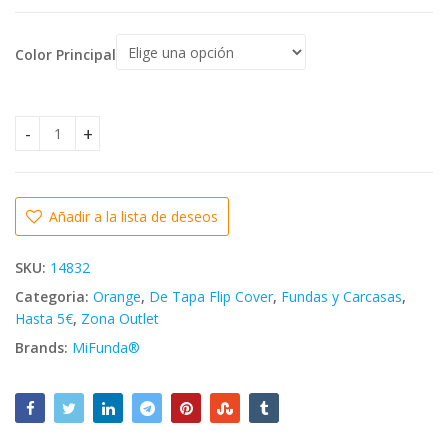
precio
precio
original
actual
Color Principal
5.95
€
4.85
€
era:
es:
7.99€.
4.99€.
3.99
€
2.29
€
💥ORANGE NURA 2 FUNDA DE TAPA LIBRO CON VENTANA cant
Añadir a la lista de deseos
SKU:
14832
Categoria:
Orange
,
De Tapa Flip Cover
,
Fundas y Carcasas
,
Hasta 5€
,
Zona Outlet
Brands:
MiFunda®