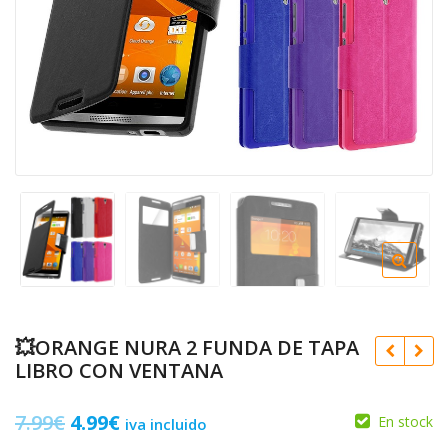
💥ORANGE NURA 2 FUNDA DE TAPA
LIBRO CON VENTANA
El
El
7.99
€
4.99
€
En stock
iva incluido