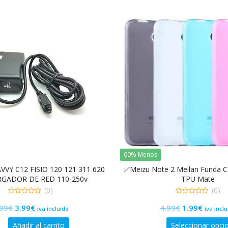
19.99€.
5.99€.
9.99€.
2.99€.
60% Menos
VVY C12 FISIO 120 121 311 620
✅Meizu Note 2 Meilan Funda C
RGADOR DE RED 110-250v
TPU Mate
(0)
(0)
0
0
El
El
El
El
.99
€
3.99
€
4.99
€
1.99
€
de
de
iva incluido
iva incl
5
5
precio
precio
precio
precio
Añadir al carrito
Seleccionar opci