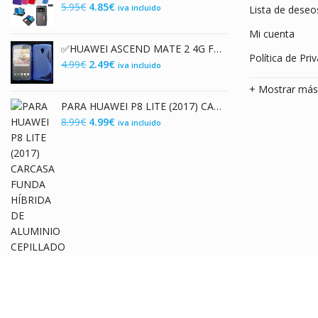
El
El
5.95
€
4.85
€
iva incluido
Lista de deseo
3.49€.
2.79€.
precio
precio
Mi cuenta
original
actual
✅HUAWEI ASCEND MATE 2 4G FUNDA CARCASA DE GEL TPU S-LINE AZUL
era:
es:
Política de Pri
El
El
4.99
€
2.49
€
iva incluido
5.95€.
4.85€.
precio
precio
+ Mostrar má
original
actual
PARA HUAWEI P8 LITE (2017) CARCASA FUNDA HÍBRIDA DE ALUMINIO CEPILLADO Y TPU
era:
es:
El
El
8.99
€
4.99
€
iva incluido
4.99€.
2.49€.
precio
precio
original
actual
era:
es:
8.99€.
4.99€.
✅HUAWEI ASCEND MATE 2 4G FUNDA CARCASA DE GEL TPU S-LINE ROSA
El
El
4.99
€
2.49
€
iva incluido