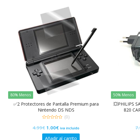
19.99€.
5.99€.
80% Menos
50% Menos
✅2 Protectores de Pantalla Premium para
💥PHILIPS SA
Nintendo DS NDS
820 CA
(0)
0
El
El
4.99
€
1.00
€
7
de
iva incluido
5
precio
precio
Añadir al carrito