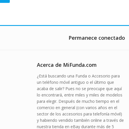
producto
tiene
múltiples
variantes.
Las
opciones
Permanece conectado
se
pueden
elegir
en
Acerca de MiFunda.com
la
página
¿Está buscando una Funda o Accesorio para
de
un teléfono móvil antiguo o el último que
producto
acaba de salir? Pues no se preocupe que aquí
lo encontrará, entre miles y miles de modelos
para elegir. Después de mucho tiempo en el
comercio en general (con varios años en el
sector de los accesorios para telefonía móvil)
y habiendo vendido también online a través de
nuestra tienda en eBay durante más de 5