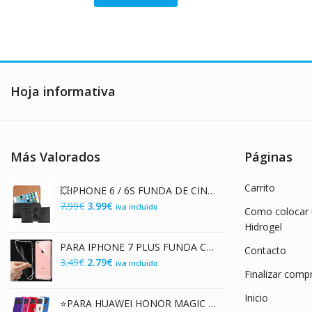
original
actual
era:
es:
4.99€.
1.00€.
Hoja informativa
Más Valorados
Páginas
Carrito
💥IPHONE 6 / 6S FUNDA DE CINTURON EN POLIPIEL
El
El
7.99
€
3.99
€
iva incluido
Como colocar u
precio
precio
Hidrogel
original
actual
PARA IPHONE 7 PLUS FUNDA CARCASA DE TPU TRANSPARENTE ULTRA THIN 0,3 mm. TPU CASE
Contacto
era:
es:
El
El
3.49
€
2.79
€
iva incluido
7.99€.
3.99€.
Finalizar comp
precio
precio
original
actual
Inicio
⭐PARA HUAWEI HONOR MAGIC FUNDA DE TAPA LIBRO FLIP COVER CON VENTANA EN POLIPIEL
era:
es: