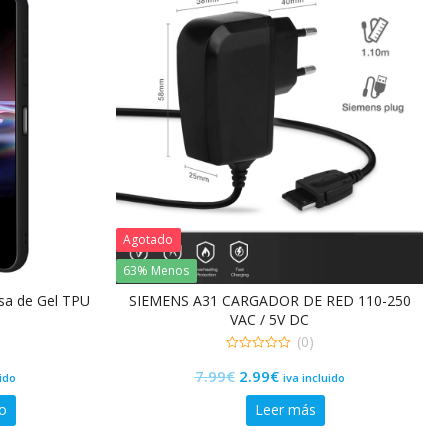
Agotado
63% Menos
sa de Gel TPU
SIEMENS A31 CARGADOR DE RED 110-250
VAC / 5V DC
(0)
0
El
El
7.99
€
2.99
€
de
uido
iva incluido
5
precio
precio
to
Leer más
original
actual
era:
es: