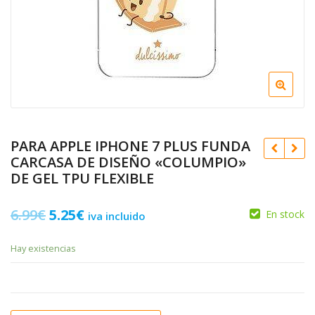
PARA APPLE IPHONE 7 PLUS FUNDA
CARCASA DE DISEÑO «COLUMPIO»
DE GEL TPU FLEXIBLE
El
El
6.99
€
5.25
€
En stock
iva incluido
precio
precio
Hay existencias
original
actual
6.99
€
5.25
€
era:
es:
6.99
€
5.25
€
6.99€.
5.25€.