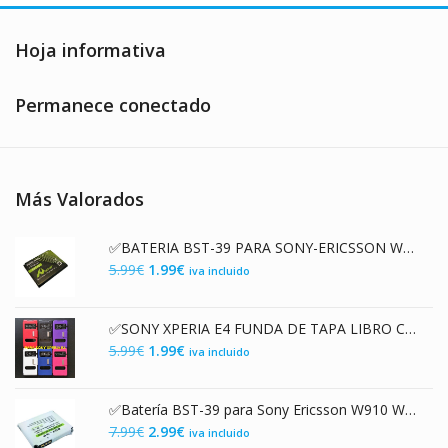
se
se
pueden
pued
Hoja informativa
elegir
elegir
en
en
Permanece conectado
la
la
página
págin
de
de
producto
produ
Más Valorados
✅BATERIA BST-39 PARA SONY-ERICSSON W910 W20i W910i W380i Z555i 700 mAh
El
El
5.99
€
1.99
€
iva incluido
precio
precio
original
actual
✅SONY XPERIA E4 FUNDA DE TAPA LIBRO CON 2 VENTANAS
era:
es:
El
El
5.99
€
1.99
€
iva incluido
5.99€.
1.99€.
precio
precio
original
actual
✅Batería BST-39 para Sony Ericsson W910 W20I W910I W380I Z5551 y Muchos Más
era:
es:
El
El
7.99
€
2.99
€
iva incluido
5.99€.
1.99€.