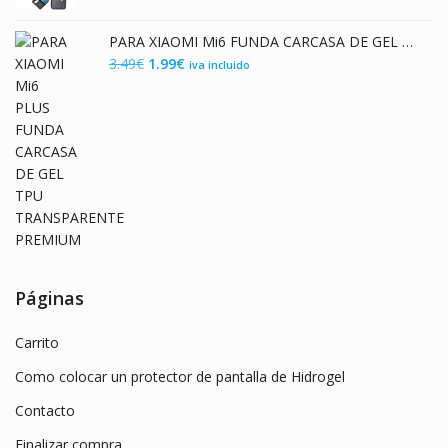
precio
precio
original
actual
PARA XIAOMI Mi6 FUNDA CARCASA DE GEL TPU TRANSPARENTE PREMIUM
era:
es:
El
El
3.49
€
1.99
€
iva incluido
5.95€.
4.85€.
precio
precio
original
actual
era:
es:
3.49€.
1.99€.
Páginas
Carrito
Como colocar un protector de pantalla de Hidrogel
Contacto
Finalizar compra