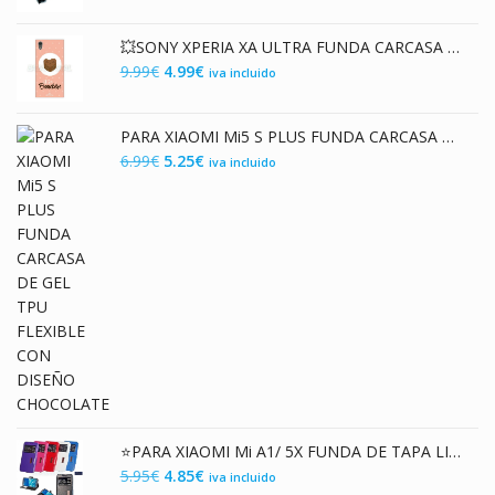
precio
precio
original
actual
💥SONY XPERIA XA ULTRA FUNDA CARCASA DE TPU DISEÑO ERES UN BOMBON
era:
es:
El
El
9.99
€
4.99
€
iva incluido
7.99€.
2.99€.
precio
precio
original
actual
PARA XIAOMI Mi5 S PLUS FUNDA CARCASA DE GEL TPU FLEXIBLE CON DISEÑO CHOCOLATE
era:
es:
El
El
6.99
€
5.25
€
iva incluido
9.99€.
4.99€.
precio
precio
original
actual
era:
es:
6.99€.
5.25€.
⭐PARA XIAOMI Mi A1/ 5X FUNDA DE TAPA LIBRO FLIP COVER CON VENTANA EN POLIPIEL
El
El
5.95
€
4.85
€
iva incluido