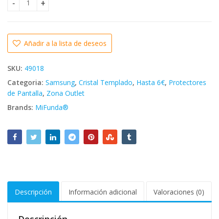
⭐PARA SAMSUNG GALAXY A10S PROTECTOR DE PANTALLA DE 
Añadir a la lista de deseos
SKU:
49018
Categoria:
Samsung
,
Cristal Templado
,
Hasta 6€
,
Protectores
de Pantalla
,
Zona Outlet
Brands:
MiFunda®
Descripción
Información adicional
Valoraciones (0)