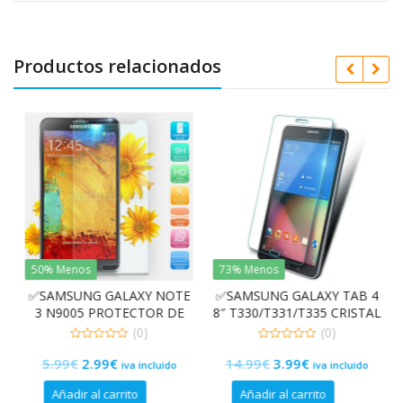
Productos relacionados
50% Menos
73% Menos
✅SAMSUNG GALAXY NOTE
✅SAMSUNG GALAXY TAB 4
G
3 N9005 PROTECTOR DE
8″ T330/T331/T335 CRISTAL
CRISTAL TEMPLADO 0,26
TEMPLADO PREMIUM 9H
(0)
(0)
mm 9H 2.5D
2.5D
0
0
El
El
El
El
5.99
€
2.99
€
14.99
€
3.99
€
de
de
iva incluido
iva incluido
5
5
precio
precio
precio
precio
Añadir al carrito
Añadir al carrito