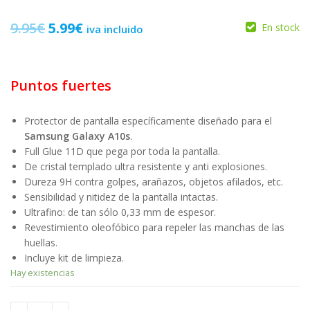
El
El
9.95
€
5.99
€
En stock
iva incluido
precio
precio
original
actual
12.99
€
4.99
€
Puntos fuertes
era:
es:
9.95
€
5.99
€
9.95€.
5.99€.
Protector de pantalla específicamente diseñado para el
Samsung Galaxy A10s
.
Full Glue 11D que pega por toda la pantalla.
De cristal templado ultra resistente y anti explosiones.
Dureza 9H contra golpes, arañazos, objetos afilados, etc.
Sensibilidad y nitidez de la pantalla intactas.
Ultrafino: de tan sólo 0,33 mm de espesor.
Revestimiento oleofóbico para repeler las manchas de las
huellas.
Incluye kit de limpieza.
Hay existencias