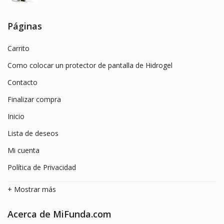
original
actual
era:
es:
Páginas
9.99€.
3.89€.
Carrito
Como colocar un protector de pantalla de Hidrogel
Contacto
Finalizar compra
Inicio
Lista de deseos
Mi cuenta
Política de Privacidad
+ Mostrar más
Acerca de MiFunda.com