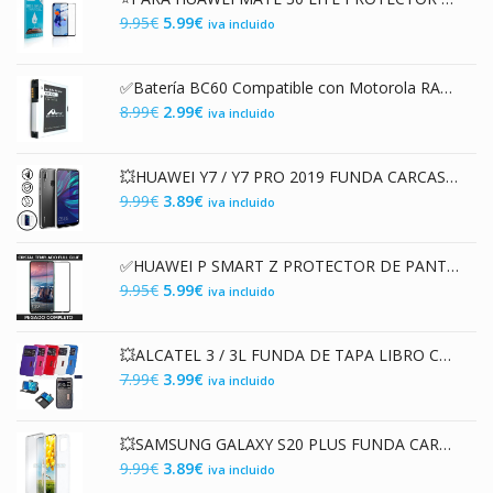
era:
es:
El
El
9.95
€
5.99
€
iva incluido
8.99€.
4.99€.
precio
precio
original
actual
✅Batería BC60 Compatible con Motorola RAZR V3X y más Modelos
era:
es:
El
El
8.99
€
2.99
€
iva incluido
9.95€.
5.99€.
precio
precio
original
actual
💥HUAWEI Y7 / Y7 PRO 2019 FUNDA CARCASA DOBLE TRANSPARENTE CON PROTECCION TOTAL 360º
era:
es:
El
El
9.99
€
3.89
€
iva incluido
8.99€.
2.99€.
precio
precio
original
actual
✅HUAWEI P SMART Z PROTECTOR DE PANTALLA DE CRISTAL TEMPLADO FULL GLUE 11D NEGRO
era:
es:
El
El
9.95
€
5.99
€
iva incluido
9.99€.
3.89€.
precio
precio
original
actual
💥ALCATEL 3 / 3L FUNDA DE TAPA LIBRO CON VENTANA
era:
es:
El
El
7.99
€
3.99
€
iva incluido
9.95€.
5.99€.
precio
precio
original
actual
💥SAMSUNG GALAXY S20 PLUS FUNDA CARCASA TRANSPARENTE DOBLE CON PROTECCION 360º
era:
es:
El
El
9.99
€
3.89
€
iva incluido
7.99€.
3.99€.
precio
precio