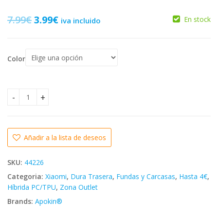
El
El
7.99
€
3.99
€
En stock
iva incluido
precio
precio
original
actual
Color
7.99
€
3.99
€
era:
es:
7.99€.
3.99€.
9.95
€
5.99
€
⭐PARA XIAOMI REDMI 7A FUNDA CARCASA RIGIDA HIBRIDA DE 
Añadir a la lista de deseos
SKU:
44226
Categoria:
Xiaomi
,
Dura Trasera
,
Fundas y Carcasas
,
Hasta 4€
,
Híbrida PC/TPU
,
Zona Outlet
Brands:
Apokin®