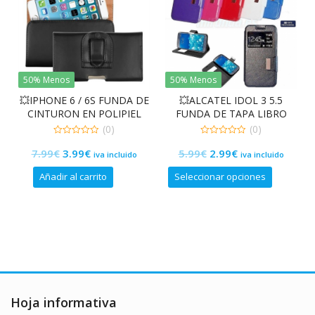
50% Menos
50% Menos
💥IPHONE 6 / 6S FUNDA DE
💥ALCATEL IDOL 3 5.5
CINTURON EN POLIPIEL
FUNDA DE TAPA LIBRO
CON VENTANA
(0)
(0)
0
0
El
El
El
El
7.99
€
3.99
€
5.99
€
2.99
€
de
de
iva incluido
iva incluido
5
5
precio
precio
precio
precio
Este
Añadir al carrito
Seleccionar opciones
original
actual
original
actual
ucto
producto
era:
es:
era:
es:
tiene
iples
7.99€.
3.99€.
5.99€.
2.99€.
múltiples
ntes.
variantes.
Las
ones
opciones
se
en
pueden
Hoja informativa
r
elegir