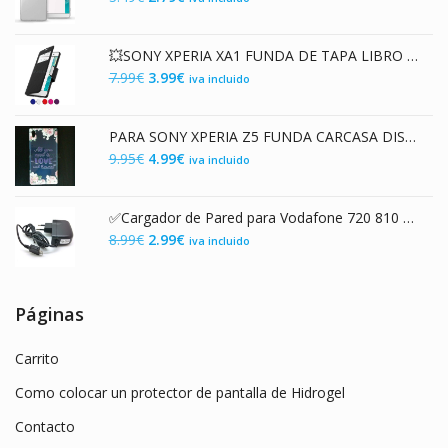
4.99€.
1.99€.
precio
precio
original
actual
💥SONY XPERIA XA1 FUNDA DE TAPA LIBRO CON VENTANA
era:
es:
El
El
7.99
€
3.99
€
iva incluido
3.49€.
2.79€.
precio
precio
original
actual
PARA SONY XPERIA Z5 FUNDA CARCASA DISEÑO "ALL YOU NEED" DE TPU FLEXIBLE PREMIUM
era:
es:
El
El
9.95
€
4.99
€
iva incluido
7.99€.
3.99€.
precio
precio
original
actual
✅Cargador de Pared para Vodafone 720 810 830 Huawei 720V 810V Toshiba TS705
era:
es:
El
El
8.99
€
2.99
€
iva incluido
9.95€.
4.99€.
precio
precio
original
actual
era:
es:
Páginas
8.99€.
2.99€.
Carrito
Como colocar un protector de pantalla de Hidrogel
Contacto