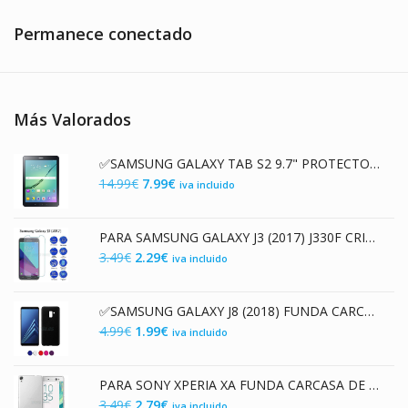
en
Permanece conectado
la
na
página
de
ucto
producto
Más Valorados
✅SAMSUNG GALAXY TAB S2 9.7" PROTECTOR DE CRISTAL TEMPLADO PREMIUM 9H 2.5D
El
El
14.99
€
7.99
€
iva incluido
precio
precio
original
actual
PARA SAMSUNG GALAXY J3 (2017) J330F CRISTAL TEMPLADO 9H 2.5D SCREEN PROTECTOR
era:
es:
El
El
3.49
€
2.29
€
iva incluido
14.99€.
7.99€.
precio
precio
original
actual
✅SAMSUNG GALAXY J8 (2018) FUNDA CARCASA DE GEL TPU MATE
era:
es:
El
El
4.99
€
1.99
€
iva incluido
3.49€.
2.29€.
precio
precio
original
actual
PARA SONY XPERIA XA FUNDA CARCASA DE GEL TPU TRANSPARENTE PREMIUM
era:
es:
El
El
3.49
€
2.79
€
iva incluido