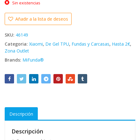
4.99€.
2.49€.
Sin existencias
Añadir a la lista de deseos
SKU:
46149
Categoria:
Xiaomi
,
De Gel TPU
,
Fundas y Carcasas
,
Hasta 2€
,
Zona Outlet
Brands:
MiFunda®
Descripción
Descripción