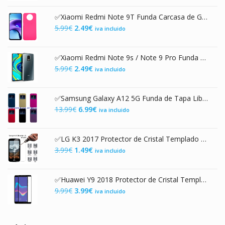
original
actual
✅Xiaomi Redmi Note 9T Funda Carcasa de Gel TPU Mate Rosa
era:
es:
El
El
5.99
€
2.49
€
iva incluido
5.99€.
2.99€.
precio
precio
original
actual
✅Xiaomi Redmi Note 9s / Note 9 Pro Funda Carcasa de Gel TPU Transparente
era:
es:
El
El
5.99
€
2.49
€
iva incluido
5.99€.
2.49€.
precio
precio
original
actual
✅Samsung Galaxy A12 5G Funda de Tapa Libro con Cierre Magnético
era:
es:
El
El
13.99
€
6.99
€
iva incluido
5.99€.
2.49€.
precio
precio
original
actual
✅LG K3 2017 Protector de Cristal Templado 9H 2.5D
era:
es:
El
El
3.99
€
1.49
€
iva incluido
13.99€.
6.99€.
precio
precio
original
actual
✅Huawei Y9 2018 Protector de Cristal Templado con Marco Negro
era:
es:
El
El
9.99
€
3.99
€
iva incluido
3.99€.
1.49€.
precio
precio
original
actual
era:
es: