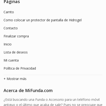
Páginas
9.99€.
3.99€.
Carrito
Como colocar un protector de pantalla de Hidrogel
Contacto
Finalizar compra
Inicio
Lista de deseos
Mi cuenta
Política de Privacidad
+ Mostrar más
Acerca de MiFunda.com
¿Está buscando una Funda o Accesorio para un teléfono móvil
antiguo o el último que acaba de salir? Pues no se preocupe que