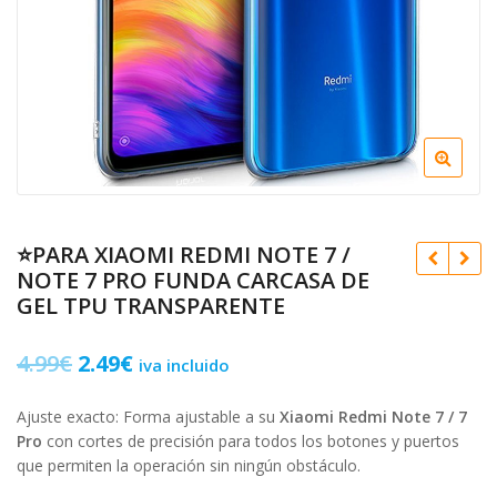
⭐PARA XIAOMI REDMI NOTE 7 /
NOTE 7 PRO FUNDA CARCASA DE
GEL TPU TRANSPARENTE
El
El
4.99
€
2.49
€
iva incluido
precio
precio
Ajuste exacto: Forma ajustable a su
Xiaomi Redmi Note 7 / 7
original
actual
8.99
€
4.99
2.99
€
€
2.49
€
Pro
con cortes de precisión para todos los botones y puertos
era:
es:
que permiten la operación sin ningún obstáculo.