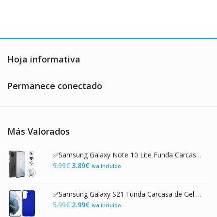
12.95€.
8.95€.
17.99€.
9.99€.
múltiple
variantes
Las
opcione
se
pueden
Hoja informativa
elegir
en
Permanece conectado
la
página
de
product
Más Valorados
✅Samsung Galaxy Note 10 Lite Funda Carcasa Transparente Doble con Protección 360º
El
El
9.99
€
3.89
€
iva incluido
precio
precio
original
actual
✅Samsung Galaxy S21 Funda Carcasa de Gel TPU Mate Azul
era:
es:
El
El
5.99
€
2.99
€
iva incluido
9.99€.
3.89€.
precio
precio