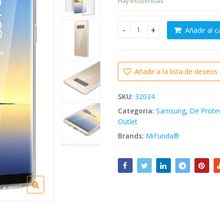
Hay existencias
original
actual
era:
es:
Añadir al c
💥SAMSUNG GALAXY NOTE 8 
9.99€.
3.89€.
Añadir a la lista de deseos
SKU:
32034
Categoria:
Samsung
,
De Prote
Outlet
Brands:
MiFunda®