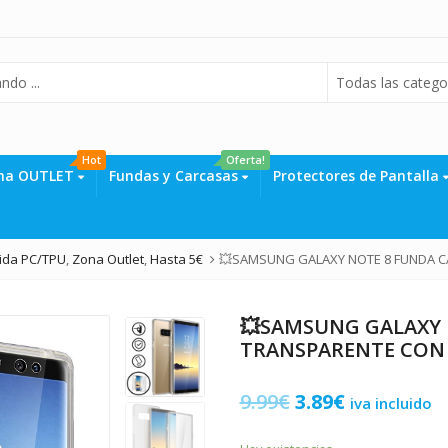
Todas las catego
Hot
Oferta!
na OUTLET
Fundas y Carcasas
Protectores de Pantalla
rida PC/TPU
,
Zona Outlet
,
Hasta 5€
💥SAMSUNG GALAXY NOTE 8 FUNDA C
💥SAMSUNG GALAXY 
TRANSPARENTE CON 
El
El
9.99
€
3.89
€
iva incluido
precio
precio