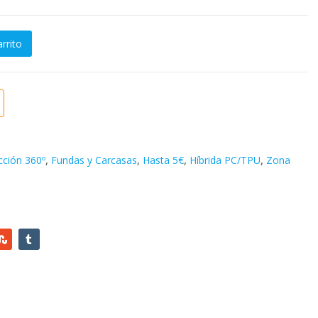
arrito
FUNDA CARCASA DOBLE TRANSPARENTE CON PROTECCION TOTAL
9.99
€
3.89
€
9.99
€
3.49
€
cción 360º
,
Fundas y Carcasas
,
Hasta 5€
,
Híbrida PC/TPU
,
Zona