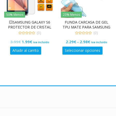
50% Menos
23% Menos
💥SAMSUNG GALAXY S6
FUNDA CARCASA DE GEL
PROTECTOR DE CRISTAL
TPU MATE PARA SAMSUNG
TEMPLADO 9H 2.5D
GALAXY NOTE 5 N920
(0)
(0)
0
0
El
El
Rango
3.99
€
1.99
€
2.29
€
-
2.98
€
de
de
iva incluido
iva incluido
5
5
precio
precio
de
Este
Añadir al carrito
Seleccionar opciones
original
actual
precios:
product
era:
es:
desde
tiene
3.99€.
1.99€.
2.29€
múltiple
variante
hasta
Las
2.98€
opcione
se
pueden
elegir
en
la