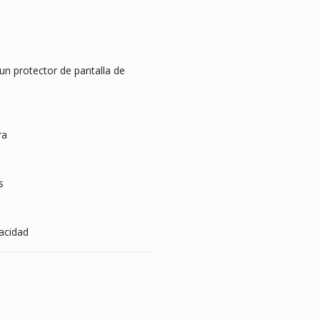
página
de
product
n protector de pantalla de
ra
s
vacidad
s