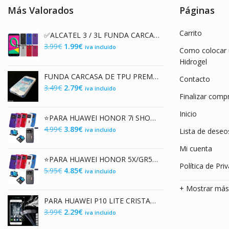
Más Valorados
Páginas
Carrito
✅ALCATEL 3 / 3L FUNDA CARCASA DE GEL TPU MATE
El
El
3.99
€
1.99
€
iva incluido
Como colocar u
precio
precio
Hidrogel
original
actual
FUNDA CARCASA DE TPU PREMIUM TRANSPARENTE PARA IPHONE SE/5G/5S TPU CLEAR CASE
Contacto
era:
es:
El
El
3.49
€
2.79
€
iva incluido
3.99€.
1.99€.
Finalizar comp
precio
precio
original
actual
Inicio
⭐PARA HUAWEI HONOR 7i SHOT X FUNDA DE TAPA LIBRO FLIP COVER CON VENTANA
era:
es:
El
El
4.99
€
3.89
€
iva incluido
Lista de deseo
3.49€.
2.79€.
precio
precio
Mi cuenta
original
actual
⭐PARA HUAWEI HONOR 5X/GR5 FUNDA DE TAPA LIBRO FLIP COVER CON VENTANA EN POLIPIEL
era:
es:
Política de Pri
El
El
5.95
€
4.85
€
iva incluido
4.99€.
3.89€.
precio
precio
+ Mostrar má
original
actual
PARA HUAWEI P10 LITE CRISTAL TEMPLADO 9H 2.5D TEMPERED GLASS PROTECTOR
era:
es:
El
El
3.99
€
2.29
€
iva incluido
5.95€.
4.85€.
precio
precio