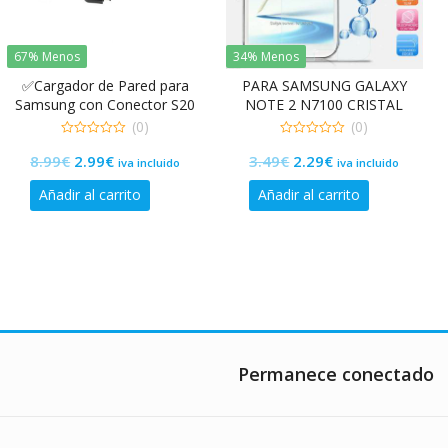
67% Menos
34% Menos
✅Cargador de Pared para
PARA SAMSUNG GALAXY
Samsung con Conector S20
NOTE 2 N7100 CRISTAL
Pin
TEMPLADO 9H 2.5D SCREEN
(0)
(0)
PROTECTOR GLASS
0
0
El
El
El
El
8.99
€
2.99
€
3.49
€
2.29
€
de
de
iva incluido
iva incluido
5
5
precio
precio
precio
precio
Añadir al carrito
Añadir al carrito
original
actual
original
actual
o
era:
es:
era:
es:
s
8.99€.
2.99€.
3.49€.
2.29€.
s.
s
Permanece conectado