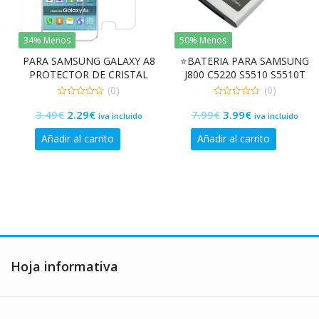
34% Menos
50% Menos
PARA SAMSUNG GALAXY A8
⭐BATERIA PARA SAMSUNG
PROTECTOR DE CRISTAL
J800 C5220 S5510 S5510T
TEMPLADO PREMIUM 9H
S7220 S5511 S5600 S5603
(0)
(0)
2.5D
S3653
0
0
El
El
El
El
3.49
€
2.29
€
7.99
€
3.99
€
de
de
iva incluido
iva incluido
5
5
precio
precio
precio
precio
Añadir al carrito
Añadir al carrito
original
actual
original
actual
era:
es:
era:
es:
3.49€.
2.29€.
7.99€.
3.99€.
Hoja informativa