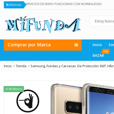
ODOS LOS SERVICIOS DE ENVIO FUNCIONAN CON NORMALIDAD!
Noticias
Comprar por Marca
Inicio
Zo
Hot
BAZAR
Inicio
Tienda
Samsung
,
Fundas y Carcasas
,
De Protección 360º
,
Híb
61% Menos