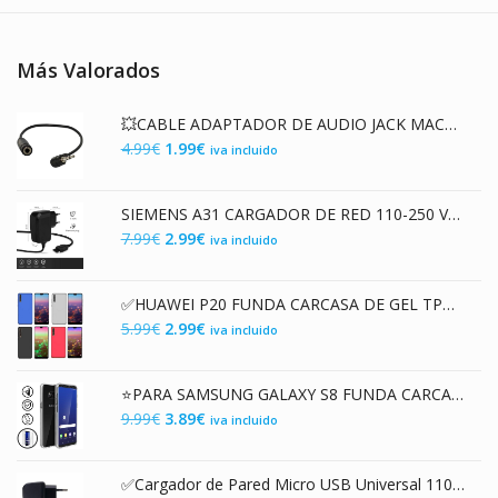
Más Valorados
💥CABLE ADAPTADOR DE AUDIO JACK MACHO 2.5mm A JACK 3.5mm HEMBRA
El
El
4.99
€
1.99
€
iva incluido
precio
precio
original
actual
SIEMENS A31 CARGADOR DE RED 110-250 VAC / 5V DC
era:
es:
El
El
7.99
€
2.99
€
iva incluido
4.99€.
1.99€.
precio
precio
original
actual
✅HUAWEI P20 FUNDA CARCASA DE GEL TPU MATE
era:
es:
El
El
5.99
€
2.99
€
iva incluido
7.99€.
2.99€.
precio
precio
original
actual
⭐PARA SAMSUNG GALAXY S8 FUNDA CARCASA DOBLE TRANSPARENTE CON PROTECCION TOTAL 360º
era:
es:
El
El
9.99
€
3.89
€
iva incluido
5.99€.
2.99€.
precio
precio
original
actual
✅Cargador de Pared Micro USB Universal 110-250 V AC / 5V DC 400mAh
era:
es: