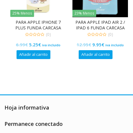
25% Menos
23% Menos
PARA APPLE IPHONE 7
PARA APPLE IPAD AIR 2 /
PLUS FUNDA CARCASA
IPAD 6 FUNDA CARCASA
DISEÑO «MI CAFEINA» DE
«TE QUIERO» DE TPU
(0)
(0)
GEL TPU FLEXIBLE
FLEXIBLE PREMIUM
0
0
El
El
El
El
6.99
€
5.25
€
12.95
€
9.95
€
de
de
iva incluido
iva incluido
5
5
precio
precio
precio
precio
Añadir al carrito
Añadir al carrito
original
actual
original
actual
era:
es:
era:
es:
6.99€.
5.25€.
12.95€.
9.95€.
Hoja informativa
Permanece conectado