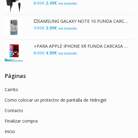
El
El
8.99
€
2.49
€
iva incluido
9.99€.
3.89€.
precio
precio
original
actual
💥SAMSUNG GALAXY NOTE 10 FUNDA CARCASA DE GEL TPU PREMIUM CON DISEÑO ENJOY EN 3D
era:
es:
El
El
7.99
€
3.99
€
iva incluido
8.99€.
2.49€.
precio
precio
original
actual
⭐PARA APPLE IPHONE XR FUNDA CARCASA HÍBRIDA PC / TPU PREMIUM CON ESTAMPADO LÁSER 3D RATÓN
era:
es:
El
El
8.99
€
4.99
€
iva incluido
7.99€.
3.99€.
precio
precio
original
actual
era:
es:
Páginas
8.99€.
4.99€.
Carrito
Como colocar un protector de pantalla de Hidrogel
Contacto
Finalizar compra
Inicio