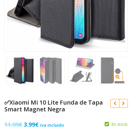
✅Xiaomi Mi 10 Lite Funda de Tapa
Smart Magnet Negra
El
El
11.99
€
3.99
€
En stock
iva incluido