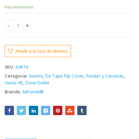
precio
precio
Hay existencias
original
actual
11.99
11.99
€
3.99
€
€
3.99
€
era:
es:
✅Xiaomi Mi 10 Lite Funda de Tapa Smart Magnet Negra can
11.99€.
3.99€.
Añadir a la lista de deseos
SKU:
64874
Categoria:
Xiaomi
,
De Tapa Flip Cover
,
Fundas y Carcasas
,
Hasta 4€
,
Zona Outlet
Brands:
MiFunda®