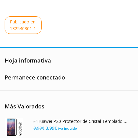
Navegación
Publicado en
de
132540301-1
entradas
Hoja informativa
Permanece conectado
Más Valorados
✅Huawei P20 Protector de Cristal Templado con Marco Negro
El
El
9.99
€
3.99
€
iva incluido
precio
precio