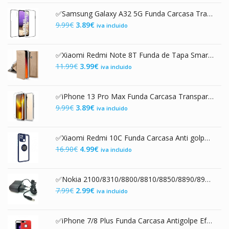
original
actual
✅Samsung Galaxy A32 5G Funda Carcasa Transparente Doble con Protección 360º
era:
es:
El
El
9.99
€
3.89
€
iva incluido
9.99€.
3.99€.
precio
precio
original
actual
✅Xiaomi Redmi Note 8T Funda de Tapa Smart Magnet Dorada
era:
es:
El
El
11.99
€
3.99
€
iva incluido
9.99€.
3.89€.
precio
precio
original
actual
✅iPhone 13 Pro Max Funda Carcasa Transparente Doble Integral 360º
era:
es:
El
El
9.99
€
3.89
€
iva incluido
11.99€.
3.99€.
precio
precio
original
actual
✅Xiaomi Redmi 10C Funda Carcasa Anti golpes con Anillo Trasero
era:
es:
El
El
16.90
€
4.99
€
iva incluido
9.99€.
3.89€.
precio
precio
original
actual
✅Nokia 2100/8310/8800/8810/8850/8890/8910/8910i/9110 Cargador de Red 110-250 VAC
era:
es:
El
El
7.99
€
2.99
€
iva incluido
16.90€.
4.99€.
precio
precio
original
actual
✅iPhone 7/8 Plus Funda Carcasa Antigolpe Efecto Piel Roja
era:
es: