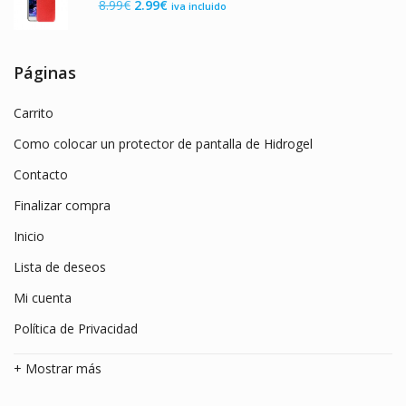
El
El
8.99
€
2.99
€
iva incluido
7.99€.
2.99€.
precio
precio
original
actual
era:
es:
Páginas
8.99€.
2.99€.
Carrito
Como colocar un protector de pantalla de Hidrogel
Contacto
Finalizar compra
Inicio
Lista de deseos
Mi cuenta
Política de Privacidad
+ Mostrar más