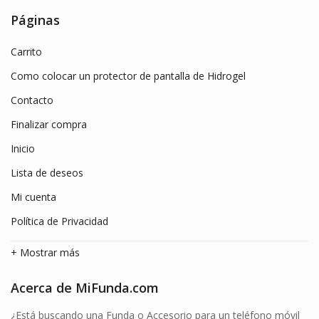
era:
es:
Páginas
9.99€.
3.99€.
Carrito
Como colocar un protector de pantalla de Hidrogel
Contacto
Finalizar compra
Inicio
Lista de deseos
Mi cuenta
Política de Privacidad
+ Mostrar más
Acerca de MiFunda.com
¿Está buscando una Funda o Accesorio para un teléfono móvil