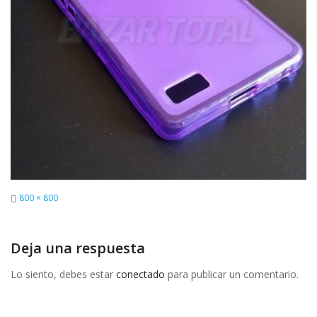
Tamaño
800 × 800
completo
Deja una respuesta
Lo siento, debes estar
conectado
para publicar un comentario.