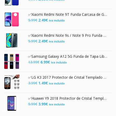
9.99€.
3.89€.
precio
precio
original
actual
✅Xiaomi Redmi Note 9T Funda Carcasa de Gel TPU Mate Rosa
era:
es:
El
El
5.99
€
2.49
€
iva incluido
5.99€.
2.99€.
precio
precio
original
actual
✅Xiaomi Redmi Note 9s / Note 9 Pro Funda Carcasa de Gel TPU Transparente
era:
es:
El
El
5.99
€
2.49
€
iva incluido
5.99€.
2.49€.
precio
precio
original
actual
✅Samsung Galaxy A12 5G Funda de Tapa Libro con Cierre Magnético
era:
es:
El
El
13.99
€
6.99
€
iva incluido
5.99€.
2.49€.
precio
precio
original
actual
✅LG K3 2017 Protector de Cristal Templado 9H 2.5D
era:
es:
El
El
3.99
€
1.49
€
iva incluido
13.99€.
6.99€.
precio
precio
original
actual
✅Huawei Y9 2018 Protector de Cristal Templado con Marco Negro
era:
es:
El
El
9.99
€
3.99
€
iva incluido
3.99€.
1.49€.
precio
precio
original
actual