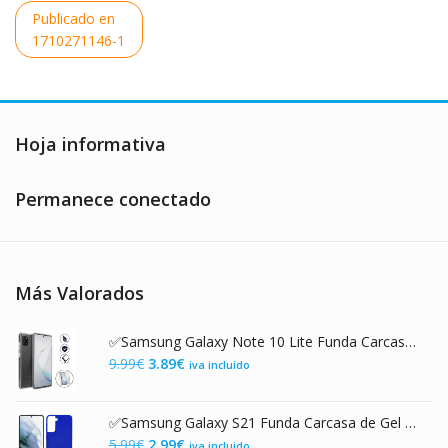
Navegación
Publicado en
de
1710271146-1
entradas
Hoja informativa
Permanece conectado
Más Valorados
✅Samsung Galaxy Note 10 Lite Funda Carcasa Transparente Doble con Protección 360º
El
El
9.99
€
3.89
€
iva incluido
precio
precio
original
actual
✅Samsung Galaxy S21 Funda Carcasa de Gel TPU Mate Azul
era:
es:
El
El
5.99
€
2.99
€
iva incluido