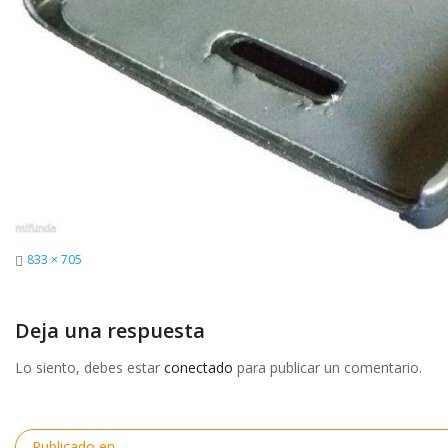
Tamaño
833 × 705
completo
Deja una respuesta
Lo siento, debes estar
conectado
para publicar un comentario.
Navegación
Publicado en