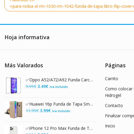
de
⭐para-nokia-xl-rm-1030-rm-1042-funda-de-tapa-libro-flip-cover
entradas
Hoja informativa
Más Valorados
Páginas
Carrito
✅Oppo A52/A72/A92 Funda Carcasa Doble Transparente con Protección Total 360º
El
El
9.99
€
3.49
€
iva incluido
Como colocar u
precio
precio
Hidrogel
original
actual
✅Huawei Y6p Funda de Tapa Smart Magnet Dorada
Contacto
era:
es:
El
El
11.99
€
3.99
€
iva incluido
9.99€.
3.49€.
Finalizar comp
precio
precio
original
actual
Inicio
✅iPhone 12 Pro Max Funda de TPU Transparente 2.0mm Premium con Protección de Cámara
era:
es: