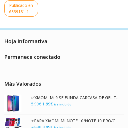
Navegación
Publicado en
de
6339181-1
entradas
Hoja informativa
Permanece conectado
Más Valorados
✅XIAOMI Mi 9 SE FUNDA CARCASA DE GEL TPU TRANSPARENTE
El
El
5.99
€
1.99
€
iva incluido
precio
precio
original
actual
⭐PARA XIAOMI MI NOTE 10/NOTE 10 PRO/CC9 PRO FUNDA DE TAPA LIBRO FLIP COVER CON VENTANA
era:
es:
El
El
7.99
€
3.99
€
iva incluido