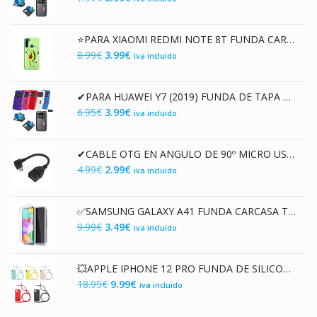
5.99€.
1.99€.
precio
precio
original
actual
⭐PARA XIAOMI REDMI NOTE 8T FUNDA CARCASA PC / TPU CON ESTAMPADO LÁSER 3D AGUACATE
era:
es:
El
El
8.99
€
3.99
€
iva incluido
7.99€.
3.99€.
precio
precio
original
actual
✔PARA HUAWEI Y7 (2019) FUNDA DE TAPA LIBRO CON VENTANA
era:
es:
El
El
6.95
€
3.99
€
iva incluido
8.99€.
3.99€.
precio
precio
original
actual
✔CABLE OTG EN ANGULO DE 90º MICRO USB MACHO A USB HEMBRA
era:
es:
El
El
4.99
€
2.99
€
iva incluido
6.95€.
3.99€.
precio
precio
original
actual
✅SAMSUNG GALAXY A41 FUNDA CARCASA TRANSPARENTE DOBLE CON PROTECCION 360º
era:
es:
El
El
9.99
€
3.49
€
iva incluido
4.99€.
2.99€.
precio
precio
original
actual
💥APPLE IPHONE 12 PRO FUNDA DE SILICONA SUAVE PREMIUM CON CORDON
era:
es:
El
El
18.99
€
9.99
€
iva incluido
9.99€.
3.49€.
precio
precio
original
actual