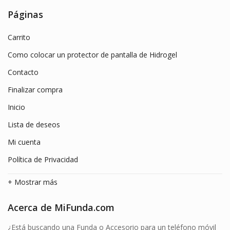
era:
es:
Páginas
18.99€.
9.99€.
Carrito
Como colocar un protector de pantalla de Hidrogel
Contacto
Finalizar compra
Inicio
Lista de deseos
Mi cuenta
Política de Privacidad
+ Mostrar más
Acerca de MiFunda.com
¿Está buscando una Funda o Accesorio para un teléfono móvil