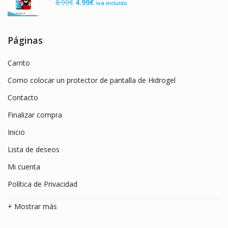
El
El
8.99
€
4.99
€
iva incluido
7.99€.
3.99€.
precio
precio
original
actual
era:
es:
Páginas
8.99€.
4.99€.
Carrito
Como colocar un protector de pantalla de Hidrogel
Contacto
Finalizar compra
Inicio
Lista de deseos
Mi cuenta
Política de Privacidad
+ Mostrar más