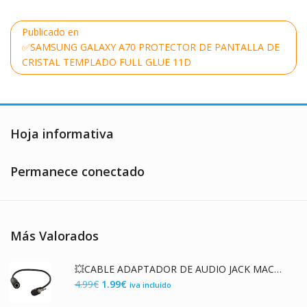
Navegación
Publicado en
de
✅SAMSUNG GALAXY A70 PROTECTOR DE PANTALLA DE
entradas
CRISTAL TEMPLADO FULL GLUE 11D
Hoja informativa
Permanece conectado
Más Valorados
💥CABLE ADAPTADOR DE AUDIO JACK MACHO 2.5mm A JACK 3.5mm HEMBRA
El
El
4.99
€
1.99
€
iva incluido
precio
precio