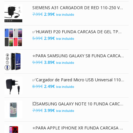
original
actual
SIEMENS A31 CARGADOR DE RED 110-250 VAC / 5V DC
era:
es:
El
El
7.99
€
2.99
€
iva incluido
4.99€.
1.99€.
precio
precio
original
actual
✅HUAWEI P20 FUNDA CARCASA DE GEL TPU MATE
era:
es:
El
El
5.99
€
2.99
€
iva incluido
7.99€.
2.99€.
precio
precio
original
actual
⭐PARA SAMSUNG GALAXY S8 FUNDA CARCASA DOBLE TRANSPARENTE CON PROTECCION TOTAL 360º
era:
es:
El
El
9.99
€
3.89
€
iva incluido
5.99€.
2.99€.
precio
precio
original
actual
✅Cargador de Pared Micro USB Universal 110-250 V AC / 5V DC 400mAh
era:
es:
El
El
8.99
€
2.49
€
iva incluido
9.99€.
3.89€.
precio
precio
original
actual
💥SAMSUNG GALAXY NOTE 10 FUNDA CARCASA DE GEL TPU PREMIUM CON DISEÑO ENJOY EN 3D
era:
es:
El
El
7.99
€
3.99
€
iva incluido
8.99€.
2.49€.
precio
precio
original
actual
⭐PARA APPLE IPHONE XR FUNDA CARCASA HÍBRIDA PC / TPU PREMIUM CON ESTAMPADO LÁSER 3D RATÓN
era:
es: