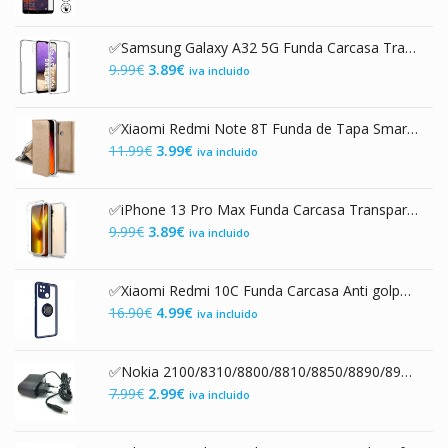
precio
precio
original
actual
✅Samsung Galaxy A32 5G Funda Carcasa Transparente Doble con Protección 360º
era:
es:
El
El
9.99
€
3.89
€
iva incluido
9.99€.
3.99€.
precio
precio
original
actual
✅Xiaomi Redmi Note 8T Funda de Tapa Smart Magnet Dorada
era:
es:
El
El
11.99
€
3.99
€
iva incluido
9.99€.
3.89€.
precio
precio
original
actual
✅iPhone 13 Pro Max Funda Carcasa Transparente Doble Integral 360º
era:
es:
El
El
9.99
€
3.89
€
iva incluido
11.99€.
3.99€.
precio
precio
original
actual
✅Xiaomi Redmi 10C Funda Carcasa Anti golpes con Anillo Trasero
era:
es:
El
El
16.90
€
4.99
€
iva incluido
9.99€.
3.89€.
precio
precio
original
actual
✅Nokia 2100/8310/8800/8810/8850/8890/8910/8910i/9110 Cargador de Red 110-250 VAC
era:
es:
El
El
7.99
€
2.99
€
iva incluido
16.90€.
4.99€.
precio
precio
original
actual