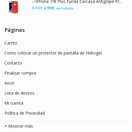
✅iPhone 7/8 Plus Funda Carcasa Antigolpe Efecto Piel Roja
era:
es:
El
El
8.99
€
2.99
€
iva incluido
7.99€.
2.99€.
precio
precio
original
actual
era:
es:
Páginas
8.99€.
2.99€.
Carrito
Como colocar un protector de pantalla de Hidrogel
Contacto
Finalizar compra
Inicio
Lista de deseos
Mi cuenta
Política de Privacidad
+ Mostrar más