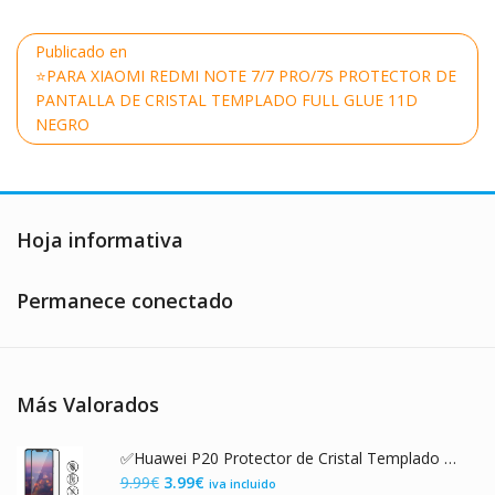
Navegación
Publicado en
de
⭐PARA XIAOMI REDMI NOTE 7/7 PRO/7S PROTECTOR DE
entradas
PANTALLA DE CRISTAL TEMPLADO FULL GLUE 11D
NEGRO
Hoja informativa
Permanece conectado
Más Valorados
✅Huawei P20 Protector de Cristal Templado con Marco Negro
El
El
9.99
€
3.99
€
iva incluido