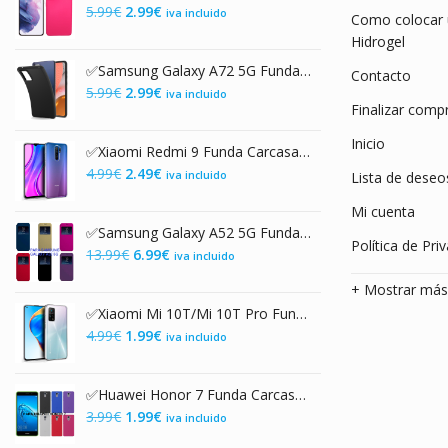
El
El
5.99
€
2.99
€
iva incluido
Como colocar u
precio
precio
Hidrogel
original
actual
✅Samsung Galaxy A72 5G Funda Carcasa de Gel TPU Mate Negra
Contacto
era:
es:
El
El
5.99
€
2.99
€
iva incluido
5.99€.
2.99€.
Finalizar comp
precio
precio
original
actual
Inicio
✅Xiaomi Redmi 9 Funda Carcasa de Gel TPU Transparente
era:
es:
El
El
4.99
€
2.49
€
iva incluido
Lista de deseo
5.99€.
2.99€.
precio
precio
Mi cuenta
original
actual
✅Samsung Galaxy A52 5G Funda de Tapa Libro con Cierre Magnético
era:
es:
Política de Pri
El
El
13.99
€
6.99
€
iva incluido
4.99€.
2.49€.
precio
precio
+ Mostrar má
original
actual
✅Xiaomi Mi 10T/Mi 10T Pro Funda Carcasa de Gel TPU Transparente
era:
es:
El
El
4.99
€
1.99
€
iva incluido
13.99€.
6.99€.
precio
precio
original
actual
✅Huawei Honor 7 Funda Carcasa de Gel TPU Mate
era:
es:
El
El
3.99
€
1.99
€
iva incluido
4.99€.
1.99€.
precio
precio