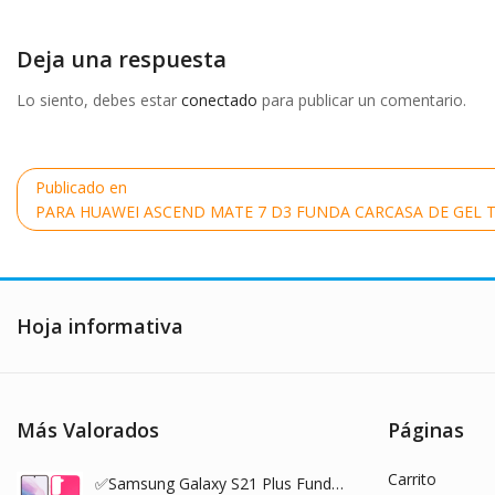
completo
Deja una respuesta
Lo siento, debes estar
conectado
para publicar un comentario.
Navegación
Publicado en
de
PARA HUAWEI ASCEND MATE 7 D3 FUNDA CARCASA DE GEL T
entradas
Hoja informativa
Más Valorados
Páginas
Carrito
✅Samsung Galaxy S21 Plus Funda Carcasa de Gel TPU Mate Rosa