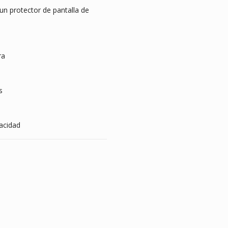
n protector de pantalla de
ra
s
vacidad
s