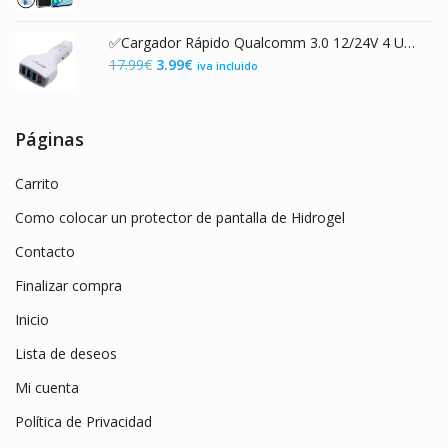
precio
precio
original
actual
✅Cargador Rápido Qualcomm 3.0 12/24V 4 USB 3.6v/6.5v/9v/12v 7A Total
era:
es:
El
El
17.99
€
3.99
€
iva incluido
9.99€.
3.89€.
precio
precio
original
actual
era:
es:
Páginas
17.99€.
3.99€.
Carrito
Como colocar un protector de pantalla de Hidrogel
Contacto
Finalizar compra
Inicio
Lista de deseos
Mi cuenta
Política de Privacidad