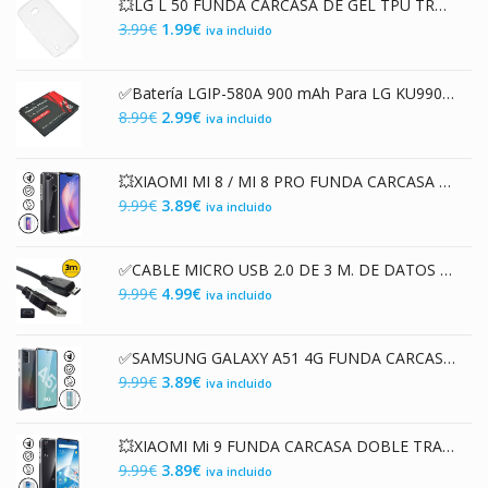
💥LG L 50 FUNDA CARCASA DE GEL TPU TRANSPARENTE
El
El
3.99
€
1.99
€
iva incluido
precio
precio
original
actual
✅Batería LGIP-580A 900 mAh Para LG KU990 y más modelos
era:
es:
El
El
8.99
€
2.99
€
iva incluido
3.99€.
1.99€.
precio
precio
original
actual
💥XIAOMI MI 8 / MI 8 PRO FUNDA CARCASA DOBLE TRANSPARENTE CON PROTECCIÓN 360º
era:
es:
El
El
9.99
€
3.89
€
iva incluido
8.99€.
2.99€.
precio
precio
original
actual
✅CABLE MICRO USB 2.0 DE 3 M. DE DATOS Y CARGA UNIVERSAL
era:
es:
El
El
9.99
€
4.99
€
iva incluido
9.99€.
3.89€.
precio
precio
original
actual
✅SAMSUNG GALAXY A51 4G FUNDA CARCASA TRANSPARENTE DOBLE CON PROTECCION 360º
era:
es:
El
El
9.99
€
3.89
€
iva incluido
9.99€.
4.99€.
precio
precio
original
actual
💥XIAOMI Mi 9 FUNDA CARCASA DOBLE TRANSPARENTE CON PROTECCION 360º
era:
es:
El
El
9.99
€
3.89
€
iva incluido
9.99€.
3.89€.