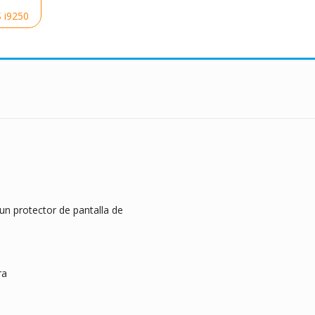
 i9250
n protector de pantalla de
ra