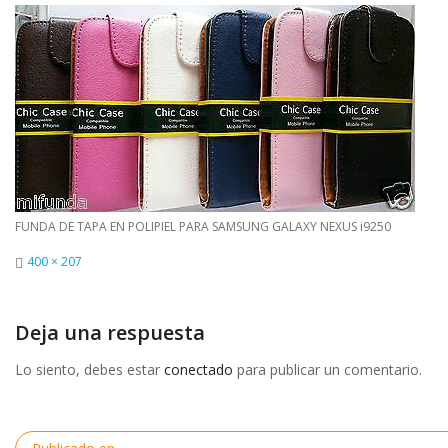
FUNDA DE TAPA EN POLIPIEL PARA SAMSUNG GALAXY NEXUS i9250
Tamaño
400 × 207
completo
Deja una respuesta
Lo siento, debes estar
conectado
para publicar un comentario.
Navegación