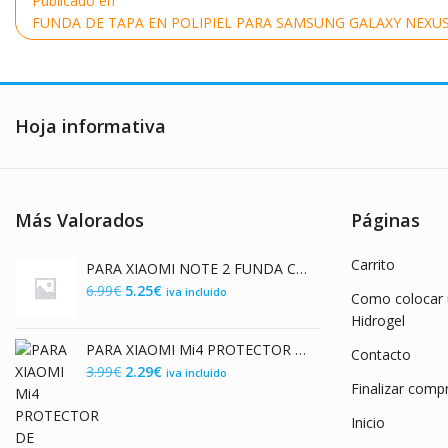
Publicado en
de
FUNDA DE TAPA EN POLIPIEL PARA SAMSUNG GALAXY NEXUS
entradas
Hoja informativa
Más Valorados
Páginas
Carrito
PARA XIAOMI NOTE 2 FUNDA CARCASA DE GEL TPU FLEXIBLE PREMIUM DISEÑO CHOCOLATE
El
El
6.99
€
5.25
€
iva incluido
Como colocar u
precio
precio
Hidrogel
original
actual
PARA XIAOMI Mi4 PROTECTOR DE CRISTAL TEMPLADO PREMIUM 9H 2.5D
Contacto
era:
es:
El
El
3.99
€
2.29
€
iva incluido
6.99€.
5.25€.
Finalizar comp
precio
precio
original
actual
Inicio
era:
es: