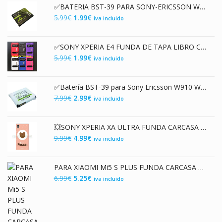
✅BATERIA BST-39 PARA SONY-ERICSSON W910 W20i W910i W380i Z555i 700 mAh
El
El
5.99
€
1.99
€
iva incluido
precio
precio
original
actual
✅SONY XPERIA E4 FUNDA DE TAPA LIBRO CON 2 VENTANAS
era:
es:
El
El
5.99
€
1.99
€
iva incluido
5.99€.
1.99€.
precio
precio
original
actual
✅Batería BST-39 para Sony Ericsson W910 W20I W910I W380I Z5551 y Muchos Más
era:
es:
El
El
7.99
€
2.99
€
iva incluido
5.99€.
1.99€.
precio
precio
original
actual
💥SONY XPERIA XA ULTRA FUNDA CARCASA DE TPU DISEÑO ERES UN BOMBON
era:
es:
El
El
9.99
€
4.99
€
iva incluido
7.99€.
2.99€.
precio
precio
original
actual
PARA XIAOMI Mi5 S PLUS FUNDA CARCASA DE GEL TPU FLEXIBLE CON DISEÑO CHOCOLATE
era:
es:
El
El
6.99
€
5.25
€
iva incluido
9.99€.
4.99€.
precio
precio
original
actual
era:
es:
6.99€.
5.25€.