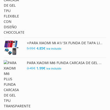
⭐PARA XIAOMI Mi A1/ 5X FUNDA DE TAPA LIBRO FLIP COVER CON VENTANA EN POLIPIEL
El
El
5.95
€
4.85
€
iva incluido
precio
precio
original
actual
PARA XIAOMI Mi6 FUNDA CARCASA DE GEL TPU TRANSPARENTE PREMIUM
era:
es:
El
El
3.49
€
1.99
€
iva incluido
5.95€.
4.85€.
precio
precio
original
actual
era:
es:
3.49€.
1.99€.