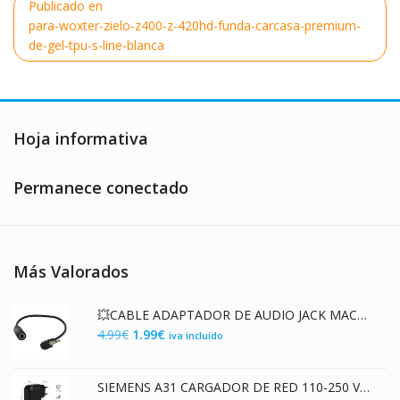
Navegación
Publicado en
de
para-woxter-zielo-z400-z-420hd-funda-carcasa-premium-
entradas
de-gel-tpu-s-line-blanca
Hoja informativa
Permanece conectado
Más Valorados
💥CABLE ADAPTADOR DE AUDIO JACK MACHO 2.5mm A JACK 3.5mm HEMBRA
El
El
4.99
€
1.99
€
iva incluido
precio
precio
original
actual
SIEMENS A31 CARGADOR DE RED 110-250 VAC / 5V DC
era:
es: