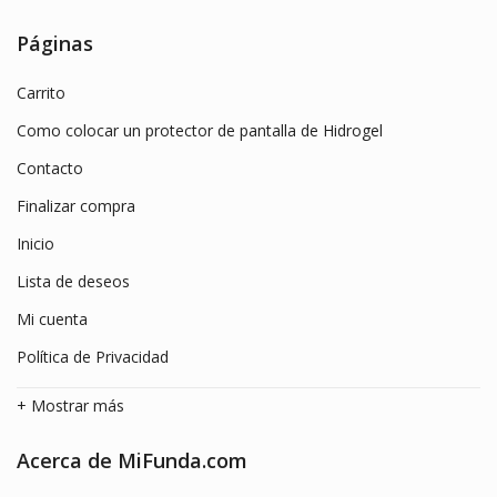
original
actual
era:
es:
Páginas
8.99€.
4.99€.
Carrito
Como colocar un protector de pantalla de Hidrogel
Contacto
Finalizar compra
Inicio
Lista de deseos
Mi cuenta
Política de Privacidad
+ Mostrar más
Acerca de MiFunda.com