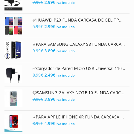
El
El
7.99
€
2.99
€
iva incluido
4.99€.
1.99€.
precio
precio
original
actual
✅HUAWEI P20 FUNDA CARCASA DE GEL TPU MATE
era:
es:
El
El
5.99
€
2.99
€
iva incluido
7.99€.
2.99€.
precio
precio
original
actual
⭐PARA SAMSUNG GALAXY S8 FUNDA CARCASA DOBLE TRANSPARENTE CON PROTECCION TOTAL 360º
era:
es:
El
El
9.99
€
3.89
€
iva incluido
5.99€.
2.99€.
precio
precio
original
actual
✅Cargador de Pared Micro USB Universal 110-250 V AC / 5V DC 400mAh
era:
es:
El
El
8.99
€
2.49
€
iva incluido
9.99€.
3.89€.
precio
precio
original
actual
💥SAMSUNG GALAXY NOTE 10 FUNDA CARCASA DE GEL TPU PREMIUM CON DISEÑO ENJOY EN 3D
era:
es:
El
El
7.99
€
3.99
€
iva incluido
8.99€.
2.49€.
precio
precio
original
actual
⭐PARA APPLE IPHONE XR FUNDA CARCASA HÍBRIDA PC / TPU PREMIUM CON ESTAMPADO LÁSER 3D RATÓN
era:
es:
El
El
8.99
€
4.99
€
iva incluido
7.99€.
3.99€.
precio
precio