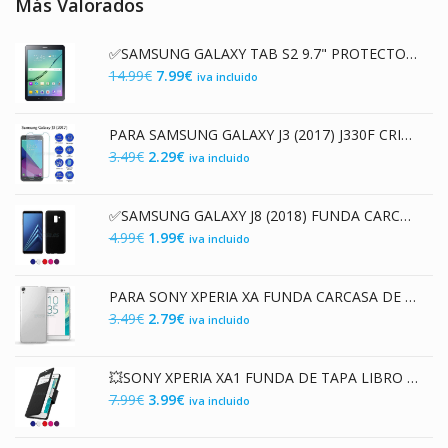
Más Valorados
✅SAMSUNG GALAXY TAB S2 9.7" PROTECTOR DE CRISTAL TEMPLADO PREMIUM 9H 2.5D
El
El
14.99
€
7.99
€
iva incluido
precio
precio
original
actual
PARA SAMSUNG GALAXY J3 (2017) J330F CRISTAL TEMPLADO 9H 2.5D SCREEN PROTECTOR
era:
es:
El
El
3.49
€
2.29
€
iva incluido
14.99€.
7.99€.
precio
precio
original
actual
✅SAMSUNG GALAXY J8 (2018) FUNDA CARCASA DE GEL TPU MATE
era:
es:
El
El
4.99
€
1.99
€
iva incluido
3.49€.
2.29€.
precio
precio
original
actual
PARA SONY XPERIA XA FUNDA CARCASA DE GEL TPU TRANSPARENTE PREMIUM
era:
es:
El
El
3.49
€
2.79
€
iva incluido
4.99€.
1.99€.
precio
precio
original
actual
💥SONY XPERIA XA1 FUNDA DE TAPA LIBRO CON VENTANA
era:
es:
El
El
7.99
€
3.99
€
iva incluido
3.49€.
2.79€.
precio
precio
original
actual