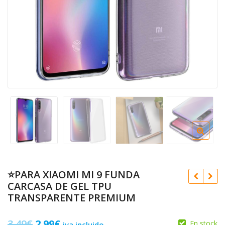
⭐PARA XIAOMI MI 9 FUNDA
CARCASA DE GEL TPU
TRANSPARENTE PREMIUM
El
El
3.49
€
2.99
€
En stock
iva incluido