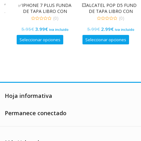
✅IPHONE 7 PLUS FUNDA
💥ALCATEL POP D5 FUNDA
DE TAPA LIBRO CON
DE TAPA LIBRO CON
VENTANA
VENTANA
(0)
(0)
0
0
El
El
El
El
5.95
€
3.99
€
5.99
€
2.99
€
de
de
iva incluido
iva incluido
5
5
precio
precio
precio
precio
Este
Este
Seleccionar opciones
Seleccionar opciones
original
actual
original
actual
producto
producto
era:
es:
era:
es:
tiene
tiene
5.95€.
3.99€.
múltiples
5.99€.
2.99€.
múltiples
variantes.
variantes.
Las
Las
opciones
opciones
se
se
pueden
pueden
Hoja informativa
elegir
elegir
en
en
Permanece conectado
la
la
página
página
de
de
producto
producto