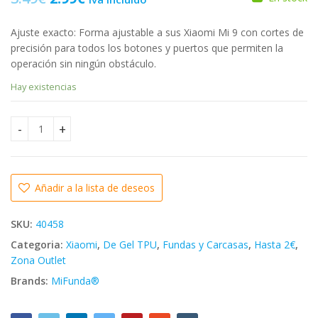
precio
precio
Ajuste exacto: Forma ajustable a sus Xiaomi Mi 9 con cortes de
original
actual
7.99
€
5.99
4.24
€
€
2.99
€
precisión para todos los botones y puertos que permiten la
era:
es:
operación sin ningún obstáculo.
3.49€.
2.99€.
Hay existencias
⭐PARA XIAOMI MI 9 FUNDA CARCASA DE GEL TPU TRANSPARE
Añadir a la lista de deseos
SKU:
40458
Categoria:
Xiaomi
,
De Gel TPU
,
Fundas y Carcasas
,
Hasta 2€
,
Zona Outlet
Brands:
MiFunda®