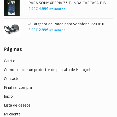
PARA SONY XPERIA Z5 FUNDA CARCASA DISEÑO "ALL YOU NEED" DE TPU FLEXIBLE PREMIUM
era:
es:
El
El
9.95
€
4.99
€
iva incluido
7.99€.
3.99€.
precio
precio
original
actual
✅Cargador de Pared para Vodafone 720 810 830 Huawei 720V 810V Toshiba TS705
era:
es:
El
El
8.99
€
2.99
€
iva incluido
9.95€.
4.99€.
precio
precio
original
actual
era:
es:
Páginas
8.99€.
2.99€.
Carrito
Como colocar un protector de pantalla de Hidrogel
Contacto
Finalizar compra
Inicio
Lista de deseos
Mi cuenta