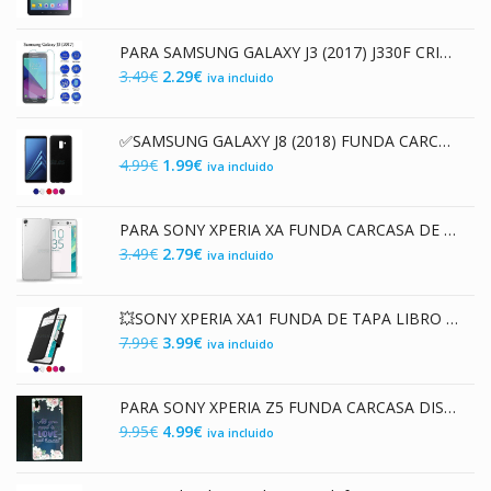
precio
precio
original
actual
PARA SAMSUNG GALAXY J3 (2017) J330F CRISTAL TEMPLADO 9H 2.5D SCREEN PROTECTOR
era:
es:
El
El
3.49
€
2.29
€
iva incluido
14.99€.
7.99€.
precio
precio
original
actual
✅SAMSUNG GALAXY J8 (2018) FUNDA CARCASA DE GEL TPU MATE
era:
es:
El
El
4.99
€
1.99
€
iva incluido
3.49€.
2.29€.
precio
precio
original
actual
PARA SONY XPERIA XA FUNDA CARCASA DE GEL TPU TRANSPARENTE PREMIUM
era:
es:
El
El
3.49
€
2.79
€
iva incluido
4.99€.
1.99€.
precio
precio
original
actual
💥SONY XPERIA XA1 FUNDA DE TAPA LIBRO CON VENTANA
era:
es:
El
El
7.99
€
3.99
€
iva incluido
3.49€.
2.79€.
precio
precio
original
actual
PARA SONY XPERIA Z5 FUNDA CARCASA DISEÑO "ALL YOU NEED" DE TPU FLEXIBLE PREMIUM
era:
es:
El
El
9.95
€
4.99
€
iva incluido
7.99€.
3.99€.
precio
precio
original
actual